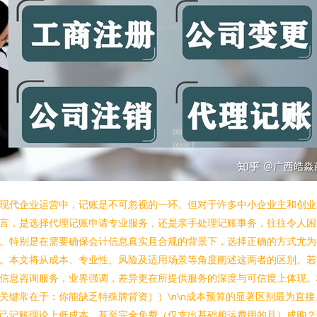
现代企业运营中，记账是不可忽视的一环。但对于许多中小企业主和创业
言，是选择代理记账申请专业服务，还是亲手处理记账事务，往往令人困
。特别是在需要确保会计信息真实且合规的背景下，选择正确的方式尤为
。本文将从成本、专业性、风险及适用场景等角度阐述这两者的区别。若
信息咨询服务，业界强调，差异更在所提供服务的深度与可信度上体现。
关键常在于：你能缺乏特殊牌背资））\n\n成本预算的显著区别最为直接
己记账理论上低成本，甚至完全免费（仅支出基础相运费用的且）成购？